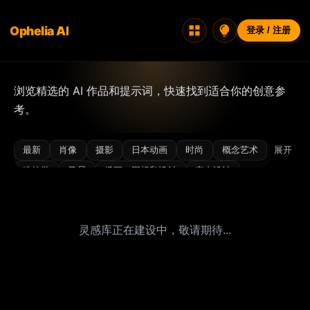
Ophelia AI
登录 / 注册
浏览精选的 AI 作品和提示词，快速找到适合你的创意参
考。
最新
肖像
摄影
日本动画
时尚
概念艺术
展开
建筑学
风景
插画、图标和设计
室内设计
3D/渲染图
角色设计
古风
氛围感
比基尼
电影感
特写
赛博风
梦幻
胶片感
闪光灯
灵感库正在建设中，敬请期待...
美食
光影
奢华
微缩
极简
夜景
写真
写实
性感
辣妹
街拍
超现实
复古