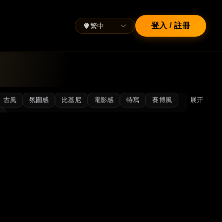
繁中
登入 / 註冊
古風
氛圍感
比基尼
電影感
特寫
賽博風
展开