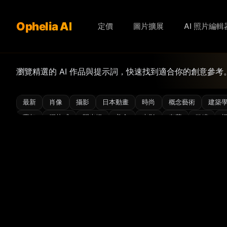
Ophelia AI
定價
圖片擴展
AI 照片編輯
瀏覽精選的 AI 作品與提示詞，快速找到適合你的創意參考
最新
肖像
攝影
日本動畫
時尚
概念藝術
建築
夢幻
膠片感
閃光燈
美食
光影
奢華
微縮