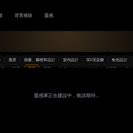
器
背景移除
靈感
。
學
風景
插畫、圖標和設計
室內設計
3D/渲染圖
角色設計
極簡
夜景
寫真
寫實
性感
辣妹
街拍
超現實
復古
靈感庫正在建設中，敬請期待…