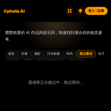
Ophelia AI
登入 / 註冊
瀏覽精選的 AI 作品與提示詞，快速找到適合你的創意參
考。
最新
肖像
攝影
日本動畫
時尚
概念藝術
展开
建築學
風景
插畫、圖標和設計
室內設計
3D/渲染圖
角色設計
古風
氛圍感
比基尼
電影感
特寫
賽博風
夢幻
膠片感
閃光燈
靈感庫正在建設中，敬請期待…
美食
光影
奢華
微縮
極簡
夜景
寫真
寫實
性感
辣妹
街拍
超現實
復古