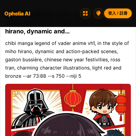
Ophelia AI
Opheliaai 提示詞:chibi manga legend of
登入 / 註冊
vader anime vh1, in the style of miho
hirano, dynamic and…
chibi manga legend of vader anime vh1, in the style of 
miho hirano, dynamic and action-packed scenes, 
gaston bussière, chinese new year festivities, ross 
tran, charming character illustrations, light red and 
bronze --ar 73:88 --s 750 --niji 5