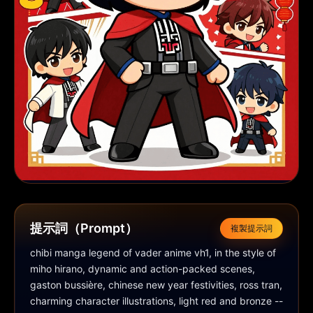
提示詞（Prompt）
複製提示詞
chibi manga legend of vader anime vh1, in the style of 
miho hirano, dynamic and action-packed scenes, 
gaston bussière, chinese new year festivities, ross tran, 
charming character illustrations, light red and bronze --