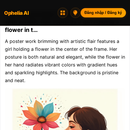
Ophelia AI
Opheliaai prompt:A poster work brimming
Đăng nhập / Đăng ký
with artistic flair features a girl holding a
flower in t…
A poster work brimming with artistic flair features a 
girl holding a flower in the center of the frame. Her 
posture is both natural and elegant, while the flower in 
her hand radiates vibrant colors with gradient hues 
and sparkling highlights. The background is pristine 
and neat.