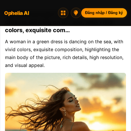
Ophelia AI
Opheliaai prompt:A woman in a green
Đăng nhập / Đăng ký
dress is dancing on the sea, with vivid
colors, exquisite com…
A woman in a green dress is dancing on the sea, with 
vivid colors, exquisite composition, highlighting the 
main body of the picture, rich details, high resolution, 
and visual appeal.