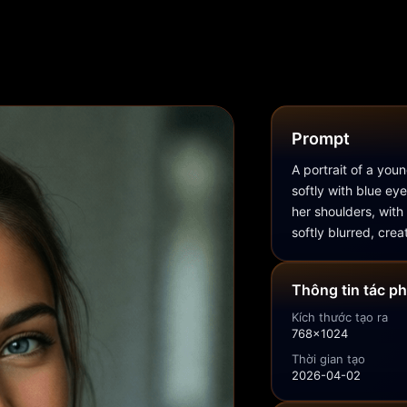
Prompt
A portrait of a youn
softly with blue ey
her shoulders, with
softly blurred, cre
Thông tin tác p
Kích thước tạo ra
768x1024
Thời gian tạo
2026-04-02