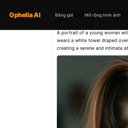
Opheliaai prompt:A portra
Ophelia AI
Bảng giá
Mở rộng hình ảnh
so…
A portrait of a young woman with 
wears a white towel draped over h
creating a serene and intimate 