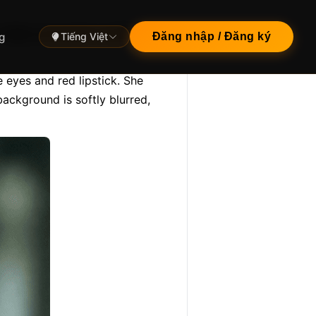
high ponytail, smiling
g
Tiếng Việt
Đăng nhập / Đăng ký
 eyes and red lipstick. She 
ackground is softly blurred, 