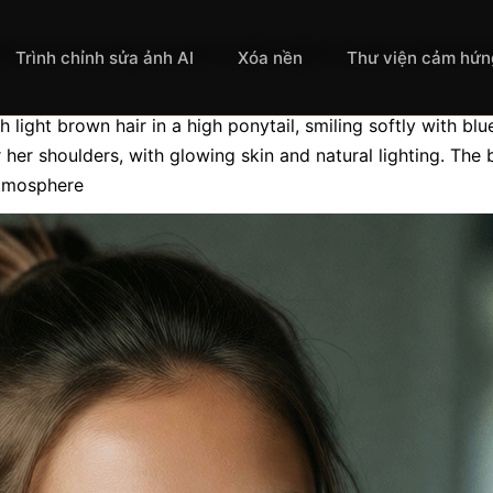
it of a young woman with light brown hair in a 
Trình chỉnh sửa ảnh AI
Xóa nền
Thư viện cảm hứn
light brown hair in a high ponytail, smiling softly with blue
er shoulders, with glowing skin and natural lighting. The b
atmosphere