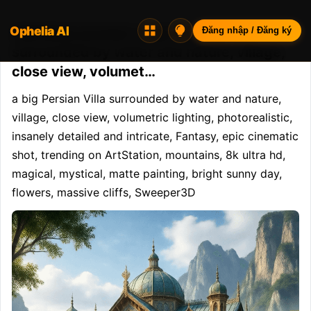
Ophelia AI
Opheliaai prompt:a big Persian Villa
Đăng nhập / Đăng ký
surrounded by water and nature, village,
close view, volumet…
a big Persian Villa surrounded by water and nature, 
village, close view, volumetric lighting, photorealistic, 
insanely detailed and intricate, Fantasy, epic cinematic 
shot, trending on ArtStation, mountains, 8k ultra hd, 
magical, mystical, matte painting, bright sunny day, 
flowers, massive cliffs, Sweeper3D