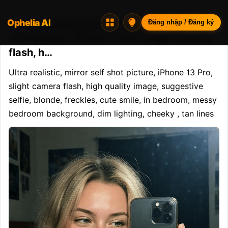
Ophelia AI
Opheliaai prompt:Ultra realistic, mirror self
Đăng nhập / Đăng ký
shot picture, iPhone 13 Pro, slight camera
flash, h…
Ultra realistic, mirror self shot picture, iPhone 13 Pro, 
slight camera flash, high quality image, suggestive 
selfie, blonde, freckles, cute smile, in bedroom, messy 
bedroom background, dim lighting, cheeky , tan lines