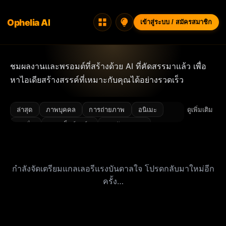
Ophelia AI
เข้าสู่ระบบ / สมัครสมาชิก
ชมผลงานและพรอมต์ที่สร้างด้วย AI ที่คัดสรรมาแล้ว เพื่อ
หาไอเดียสร้างสรรค์ที่เหมาะกับคุณได้อย่างรวดเร็ว
ล่าสุด
ภาพบุคคล
การถ่ายภาพ
อนิเมะ
ดูเพิ่มเติม
แฟชั่น
คอนเซ็ปต์อาร์ต
สถาปัตยกรรม
ทิวทัศน์
ภาพประกอบ ไอคอน และดีไซน์
ออกแบบภายใน
เรนเดอร์ 3 มิติ
ออกแบบตัวละคร
กำลังจัดเตรียมแกลเลอรีแรงบันดาลใจ โปรดกลับมาใหม่อีก
สไตล์โบราณ
บรรยากาศ
บิกินี่
ภาพยนตร์
ครั้ง…
ภาพโคลสอัป
ไซเบอร์พังก์
ฝันๆ
เกรนฟิล์ม
แฟลช
อาหาร
แสงและเงา
หรูหรา
จิ๋ว
มินิมอล
ฉากกลางคืน
โฟโต้ชูต
สมจริง