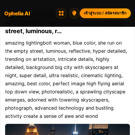
Ophelia AI
Opheliaai พรอมต์:amazing lightingbolt
เข้าสู่ระบบ / สมัครสมาชิก
woman, blue color, she run on the empty
street, luminous, r…
amazing lightingbolt woman, blue color, she run on 
the empty street, luminous, reflective, hyper detailed, 
trending on artstation, intricate details, highly 
detailed, background big city with skyscrapers at 
night, super detail, ultra realistic, cinematic lighting, 
amazing, best color, perfect image high flying aerial 
top down view, photorealistic, a sprawling cityscape 
emerges, adorned with towering skyscrapers, 
photograph, advanced technology and bustling 
activity create a sense of awe and wond