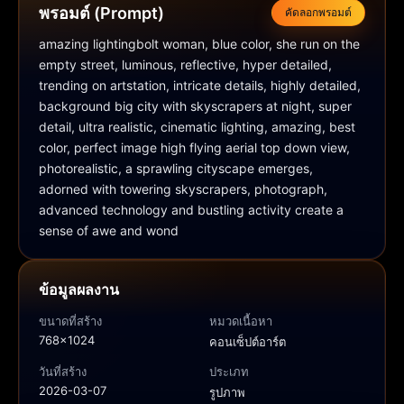
พรอมต์ (Prompt)
คัดลอกพรอมต์
amazing lightingbolt woman, blue color, she run on the 
empty street, luminous, reflective, hyper detailed, 
trending on artstation, intricate details, highly detailed, 
background big city with skyscrapers at night, super 
detail, ultra realistic, cinematic lighting, amazing, best 
color, perfect image high flying aerial top down view, 
photorealistic, a sprawling cityscape emerges, 
adorned with towering skyscrapers, photograph, 
advanced technology and bustling activity create a 
sense of awe and wond
ข้อมูลผลงาน
ขนาดที่สร้าง
หมวดเนื้อหา
768x1024
คอนเซ็ปต์อาร์ต
วันที่สร้าง
ประเภท
2026-03-07
รูปภาพ