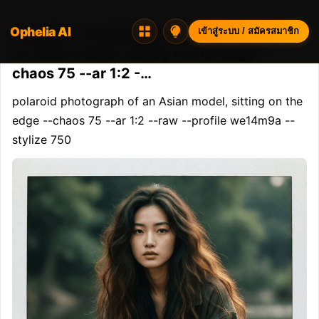
Ophelia AI
Opheliaai พรอมต์:polaroid photograph of
เข้าสู่ระบบ / สมัครสมาชิก
an Asian model, sitting on the edge --
chaos 75 --ar 1:2 -…
polaroid photograph of an Asian model, sitting on the 
edge --chaos 75 --ar 1:2 --raw --profile we14m9a --
stylize 750