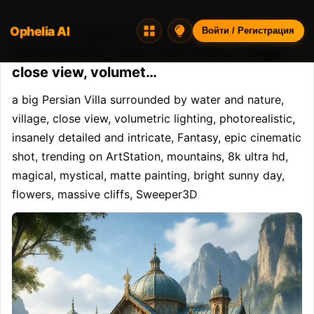
Ophelia AI
Opheliaai промпт:a big Persian Villa
Войти / Регистрация
surrounded by water and nature, village,
close view, volumet…
a big Persian Villa surrounded by water and nature, 
village, close view, volumetric lighting, photorealistic, 
insanely detailed and intricate, Fantasy, epic cinematic 
shot, trending on ArtStation, mountains, 8k ultra hd, 
magical, mystical, matte painting, bright sunny day, 
flowers, massive cliffs, Sweeper3D