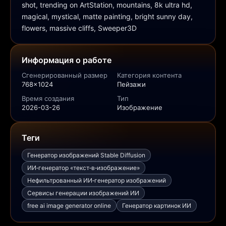
shot, trending on ArtStation, mountains, 8k ultra hd, 
magical, mystical, matte painting, bright sunny day, 
flowers, massive cliffs, Sweeper3D
Информация о работе
Сгенерированный размер
Категория контента
768x1024
Пейзажи
Время создания
Тип
2026-03-26
Изображение
Теги
Генератор изображений Stable Diffusion
ИИ‑генератор «текст‑в‑изображение»
Нефильтрованный ИИ‑генератор изображений
Сервисы генерации изображений ИИ
free ai image generator online
Генератор картинок ИИ