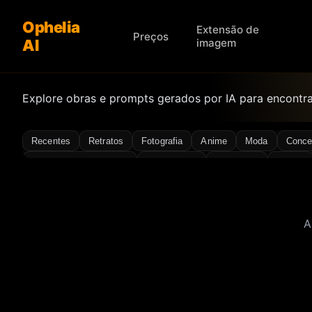
Ophelia
Extensão de
Preços
AI
imagem
Explore obras e prompts gerados por IA para encontrar
Recentes
Retratos
Fotografia
Anime
Moda
Conce
Design de personagens
Estilo antigo
Atmosfera
Biquíni
Miniatura
Minimal
Cena noturna
Sessão de fotos
Rea
A