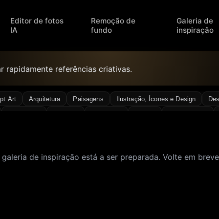
Editor de fotos
Remoção de
Galeria de
IA
fundo
inspiração
 rapidamente referências criativas.
pt Art
Arquitetura
Paisagens
Ilustração, Ícones e Design
Des
Cinemático
Close-up
Cyberpunk
Onírico
Grão de filme
lista
Sexy
Garota sexy
Fotografia de rua
Surreal
Vintage
 galeria de inspiração está a ser preparada. Volte em brev