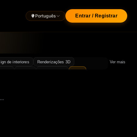
Português
Entrar / Registrar
ign de interiores
Renderizações 3D
Ver mais
Flash
Comida
Luz e sombra
Luxo
e…