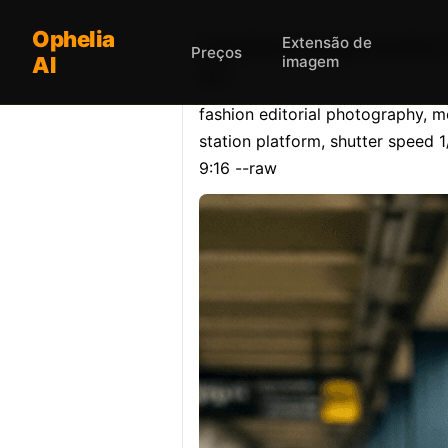
Ophelia
Extensão de
Opheliaai prompt:fashion 
Preços
AI
imagem
de…
fashion editorial photography, m
station platform, shutter speed 1/
9:16 --raw