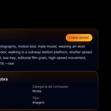
Copiar prompt
hotography, motion blur, male model, wearing an wool 
olor, walking in a subway station platform, shutter speed 
ld, low-key, editorial film grain, high-speed movement, 
:16 --raw
obra
Categoria de conteúdo
Moda
Tipo
Imagem