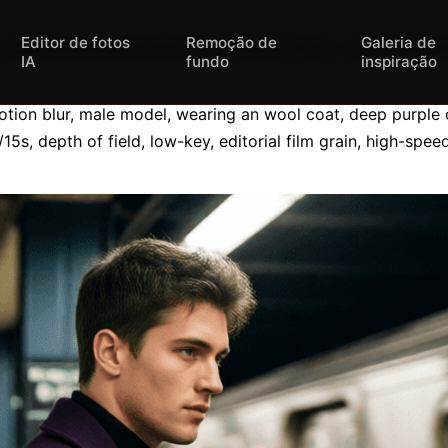
Editor de fotos
Remoção de
Galeria de
editorial photography, motion blur, male mode
IA
fundo
inspiração
otion blur, male model, wearing an wool coat, deep purple c
15s, depth of field, low-key, editorial film grain, high-spee