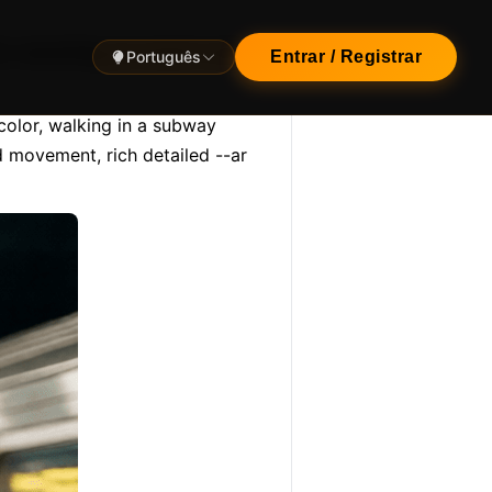
l, wearing an wool coat,
Português
Entrar / Registrar
olor, walking in a subway 
d movement, rich detailed --ar 