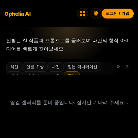
Ophelia AI
로그인 / 가입
선별된 AI 작품과 프롬프트를 둘러보며 나만의 창작 아이
디어를 빠르게 찾아보세요.
최신
인물 초상
사진
일본 애니메이션
더 보기
패션
컨셉 아트
건축
풍경
일러스트·아이콘·디자인
인테리어 디자인
3D/렌더
캐릭터 디자인
고전풍
무드
영감 갤러리를 준비 중입니다. 잠시만 기다려 주세요…
비키니
시네마틱
클로즈업
사이버펑크
몽환적
필름 그레인
플래시
음식
빛과 그림자
럭셔리
미니어처
미니멀
야경
포토슈트
사실적
섹시 스타일