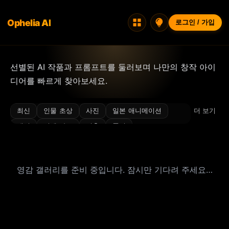
Ophelia AI
로그인 / 가입
선별된 AI 작품과 프롬프트를 둘러보며 나만의 창작 아이
디어를 빠르게 찾아보세요.
최신
인물 초상
사진
일본 애니메이션
더 보기
패션
컨셉 아트
건축
풍경
일러스트·아이콘·디자인
인테리어 디자인
3D/렌더
캐릭터 디자인
고전풍
무드
영감 갤러리를 준비 중입니다. 잠시만 기다려 주세요…
비키니
시네마틱
클로즈업
사이버펑크
몽환적
필름 그레인
플래시
음식
빛과 그림자
럭셔리
미니어처
미니멀
야경
포토슈트
사실적
섹시 스타일