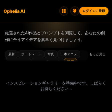
Ophelia AI
ログイン / 登録
厳選されたAI作品とプロンプトを閲覧して、あなたの創
作に合うアイデアを素早く見つけましょう。
最新
ポートレート
写真
日本アニメ
もっと見る
ファッション
コンセプトアート
建築
風景
イラスト・アイコン・デザイン
インテリアデザイン
3D/レンダー
インスピレーションギャラリーを準備中です。しばらく
キャラクターデザイン
和風クラシック
お待ちください…
ムード
ビキニ
シネマティック
クローズアップ
サイバーパンク
ドリーミー
フィルムグレイン
フラッシュ
グルメ