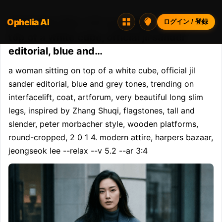
Ophelia AI
Opheliaai プロンプト:a woman sitting on
ログイン / 登録
top of a white cube, official jil sander
editorial, blue and…
a woman sitting on top of a white cube, official jil 
sander editorial, blue and grey tones, trending on 
interfacelift, coat, artforum, very beautiful long slim 
legs, inspired by Zhang Shuqi, flagstones, tall and 
slender, peter morbacher style, wooden platforms, 
round-cropped, 2 0 1 4. modern attire, harpers bazaar, 
jeongseok lee --relax --v 5.2 --ar 3:4