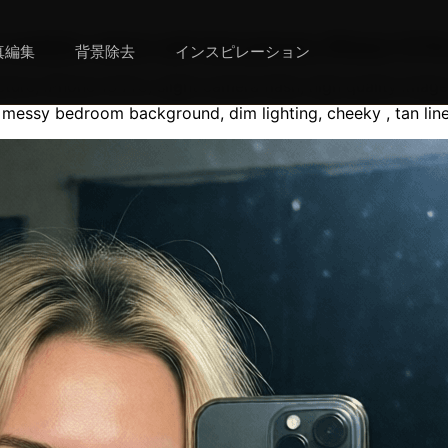
listic, mirror self shot picture, iPhone 13 Pro
真編集
背景除去
インスピレーション
picture, iPhone 13 Pro, slight camera flash, high quality image
, messy bedroom background, dim lighting, cheeky , tan lin