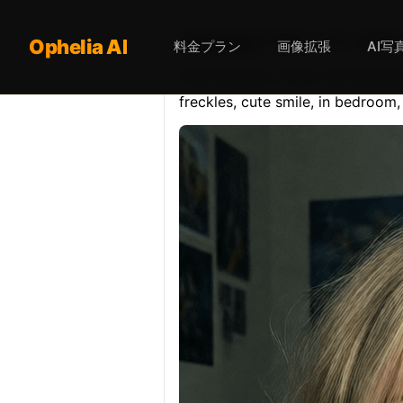
Opheliaai プロンプト:Ultra rea
Ophelia AI
料金プラン
画像拡張
AI写
Ultra realistic, mirror self shot 
freckles, cute smile, in bedroom