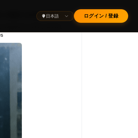
, slight camera flash, h…
日本語
ログイン / 登録
, suggestive selfie, blonde, 
es