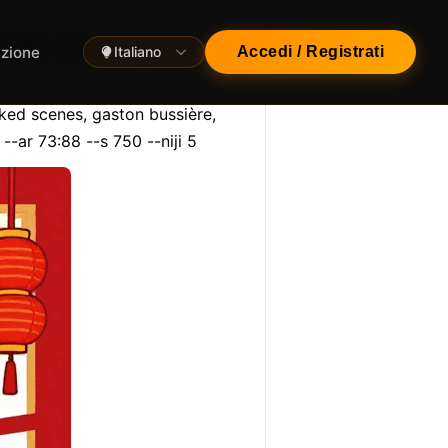
f miho hirano, dynamic
azione
Italiano
Accedi / Registrati
ked scenes, gaston bussière, 
 --ar 73:88 --s 750 --niji 5