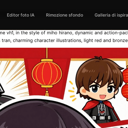
nga legend of vader anime vh1, in the style o
Editor foto IA
Rimozione sfondo
Galleria di ispir
e vh1, in the style of miho hirano, dynamic and action-pac
 tran, charming character illustrations, light red and bronze