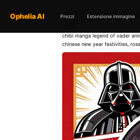
Opheliaai prompt:chibi ma
Ophelia AI
Prezzi
Estensione immagine
and…
chibi manga legend of vader anim
chinese new year festivities, ross