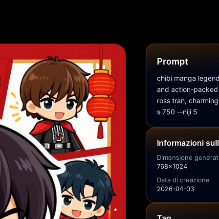
Prompt
chibi manga legend 
and action-packed s
ross tran, charming 
s 750 --niji 5
Informazioni sul
Dimensione generat
768x1024
Data di creazione
2026-04-03
Tag