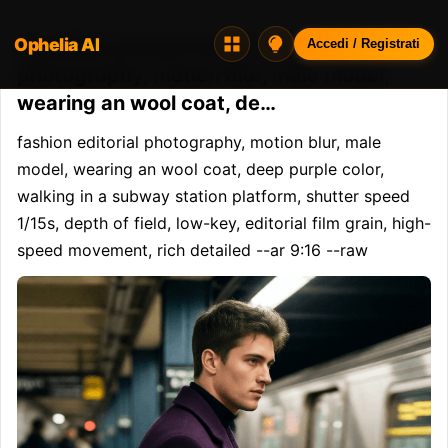
Ophelia AI
Opheliaai prompt:fashion editorial
Accedi / Registrati
photography, motion blur, male model,
wearing an wool coat, de…
fashion editorial photography, motion blur, male 
model, wearing an wool coat, deep purple color, 
walking in a subway station platform, shutter speed 
1/15s, depth of field, low-key, editorial film grain, high-
speed movement, rich detailed --ar 9:16 --raw