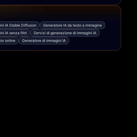
ni IA Stable Diffusion
Generatore IA da testo a immagine
i IA senza filtri
Servizi di generazione di immagini IA
tor online
Generatore di immagini IA