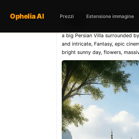
Opheliaai prompt:a big Pe
Ophelia AI
Prezzi
Estensione immagine
volumet…
a big Persian Villa surrounded by 
and intricate, Fantasy, epic cine
bright sunny day, flowers, massi