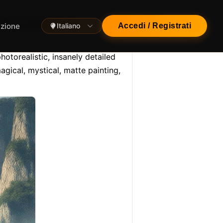
lage, close view,
azione
Italiano
Accedi / Registrati
otorealistic, insanely detailed 
gical, mystical, matte painting, 