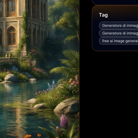
Tag
Generatore di immagi
Generatore di immagin
free ai image genera