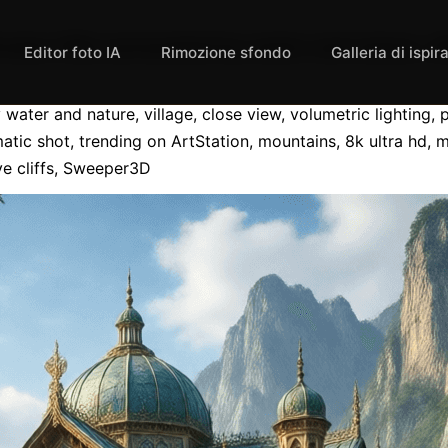
rsian Villa surrounded by water and nature, vil
Editor foto IA
Rimozione sfondo
Galleria di ispir
water and nature, village, close view, volumetric lighting, ph
matic shot, trending on ArtStation, mountains, 8k ultra hd, ma
ve cliffs, Sweeper3D