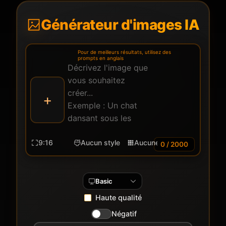
Générateur d'images IA
Pour de meilleurs résultats, utilisez des
prompts en anglais
+
9:16
Aucun style
Aucune couleur
Aucun écla
0 / 2000
Basic
Haute qualité
Négatif