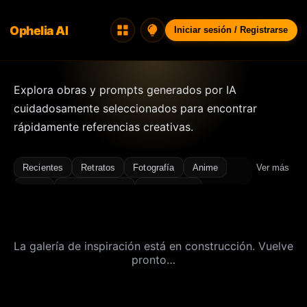
Ophelia AI
Iniciar sesión / Registrarse
Explora obras y prompts generados por IA
cuidadosamente seleccionados para encontrar
rápidamente referencias creativas.
Recientes
Retratos
Fotografía
Anime
Ver más
Moda
Arte conceptual
Arquitectura
Paisajes
Ilustración, Iconos y Diseño
Diseño de interiores
Renderizados 3D
La galería de inspiración está en construcción. Vuelve
Diseño de personajes
Estilo antiguo
Ambiente
pronto…
Bikini
Cinemático
Primer plano
Cyberpunk
Soñador
Grano de película
Flash
Comida