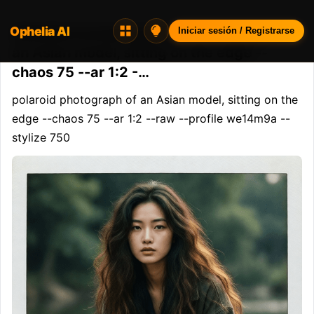
Ophelia AI
Opheliaai prompt:polaroid photograph of
Iniciar sesión / Registrarse
an Asian model, sitting on the edge --
chaos 75 --ar 1:2 -…
polaroid photograph of an Asian model, sitting on the 
edge --chaos 75 --ar 1:2 --raw --profile we14m9a --
stylize 750