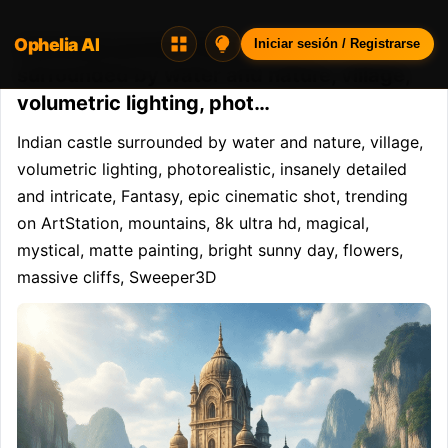
Ophelia AI
Opheliaai prompt:Indian castle
Iniciar sesión / Registrarse
surrounded by water and nature, village,
volumetric lighting, phot…
Indian castle surrounded by water and nature, village, 
volumetric lighting, photorealistic, insanely detailed 
and intricate, Fantasy, epic cinematic shot, trending 
on ArtStation, mountains, 8k ultra hd, magical, 
mystical, matte painting, bright sunny day, flowers, 
massive cliffs, Sweeper3D