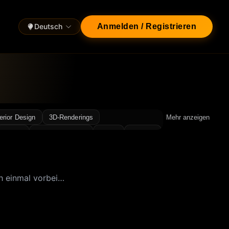
Deutsch
Anmelden / Registrieren
terior Design
3D-Renderings
Mehr anzeigen
Essen
Licht & Schatten
Luxus
Miniatur
ch einmal vorbei…