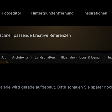
I-Fotoeditor
Hintergrundentfernung
Inspirationen
 schnell passende kreative Referenzen
 Art
Architektur
Landschaften
Illustration, Icons & Design
In
tic
Nahaufnahme
Cyberpunk
Verträumt
Filmkorn
Blitz
Sexy Girl
Street-Fotografie
Surreal
Vintage
galerie wird gerade aufgebaut. Bitte schauen Sie später no