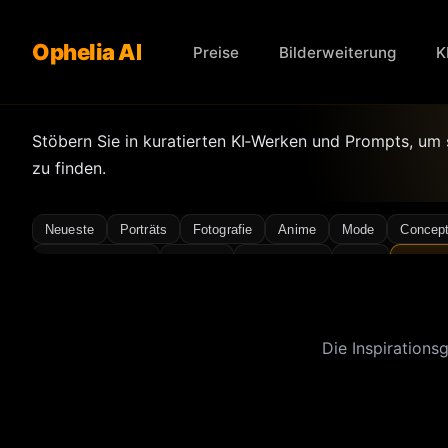
Ophelia AI
Preise
Bilderweiterung
K
Stöbern Sie in kuratierten KI‑Werken und Prompts, um
zu finden.
Neueste
Porträts
Fotografie
Anime
Mode
Concept
Character Design
Antikstil
Atmosphäre
Bikini
Cinema
Minimal
Nachtszene
Fotoshooting
Realistisch
Sexy
Die Inspirations