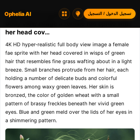
Ophelia AI
Opheliaai موجه:4K HD hyper-realistic full
تسجيل الدخول / التسجيل
body view image a female fae sprite with
her head cov…
4K HD hyper-realistic full body view image a female 
fae sprite with her head covered in wisps of green 
hair that resembles fine grass wafting about in a light 
breeze. Small branches protrude from her hair, each 
holding a number of delicate buds and colorful 
flowers among waxy green leaves. Her skin is 
bronzed, the color of golden wheat with a small 
pattern of brassy freckles beneath her vivid green 
eyes. Blue and green meld over the lids of her eyes in 
a shimmering pattern.