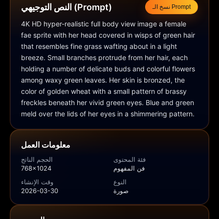
النص التوجيهي (Prompt)
نسخ الـ Prompt
4K HD hyper-realistic full body view image a female 
fae sprite with her head covered in wisps of green hair 
that resembles fine grass wafting about in a light 
breeze. Small branches protrude from her hair, each 
holding a number of delicate buds and colorful flowers 
among waxy green leaves. Her skin is bronzed, the 
color of golden wheat with a small pattern of brassy 
freckles beneath her vivid green eyes. Blue and green 
meld over the lids of her eyes in a shimmering pattern.
معلومات العمل
فئة المحتوى
الحجم الناتج
فن المفهوم
768x1024
النوع
وقت الإنشاء
صورة
2026-03-30