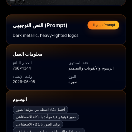
النص التوجيهي (Prompt)
نسخ الـ Prompt
Dark metallic, heavy-lighted logos
معلومات العمل
فئة المحتوى
الحجم الناتج
الرسوم والأيقونات والتصميم
768x1344
النوع
وقت الإنشاء
صورة
2026-06-08
الوسوم
أفضل ذكاء اصطناعي لتوليد الصور
صور فوتوغرافية مولَّدة بالذكاء الاصطناعي
توليد الصور بالذكاء الاصطناعي
يقوم الذكاء الاصطناعي بتوليد صور فوتوغرافية